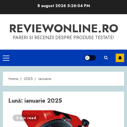
Skip
8 august 2026
5:26:05 PM
to
content
REVIEWONLINE.RO
PARERI SI RECENZII DESPRE PRODUSE TESTATE!
Primary
Menu
Home
2025
ianuarie
Lună:
ianuarie 2025
2 min read