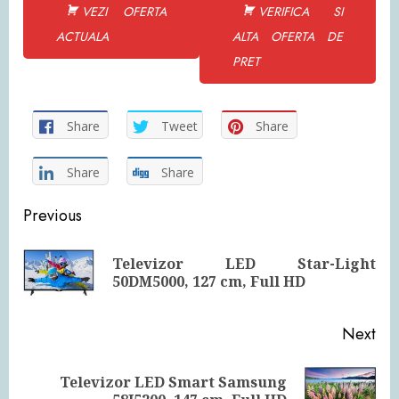
VEZI OFERTA
VERIFICA SI
ACTUALA
ALTA OFERTA DE
PRET
Share
Tweet
Share
Share
Share
Continue
Previous
Reading
Televizor LED Star-Light
Pre
50DM5000, 127 cm, Full HD
pos
Next
Televizor LED Smart Samsung
Next