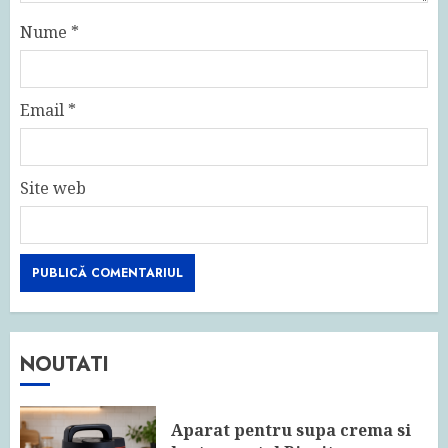
Nume
*
Email
*
Site web
NOUTATI
Aparat pentru supa crema si