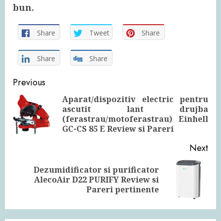
bun.
Share
Tweet
Share
Share
Share
Continue
Previous
Reading
Aparat/dispozitiv electric pentru
ascutit lant drujba
Pre
(ferastrau/motoferastrau) Einhell
pos
GC-CS 85 E Review si Pareri
Next
Dezumidificator si purificator
Next
AlecoAir D22 PURIFY Review si
post:
Pareri pertinente