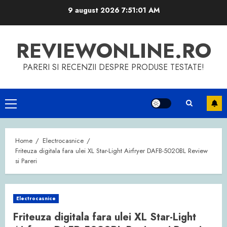
Skip
9 august 2026
7:51:01 AM
to
content
REVIEWONLINE.RO
PARERI SI RECENZII DESPRE PRODUSE TESTATE!
Primary
Menu
Home
Electrocasnice
Friteuza digitala fara ulei XL Star-Light Airfryer DAFB-5020BL Review
si Pareri
Electrocasnice
Friteuza digitala fara ulei XL Star-Light