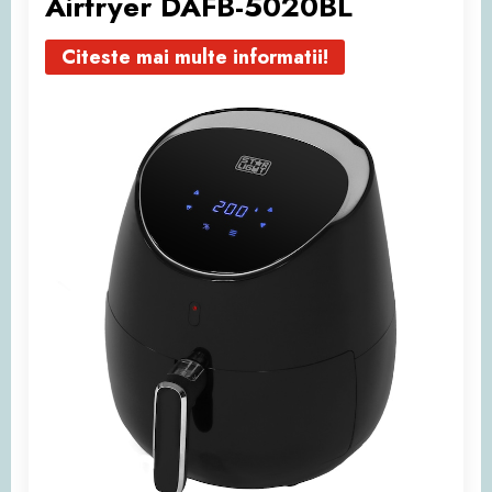
Airfryer DAFB-5020BL
Citeste mai multe informatii!