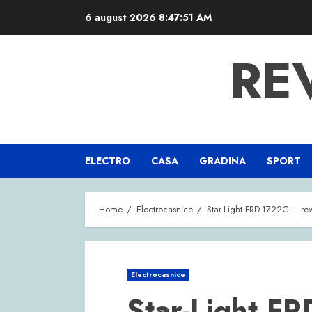
Skip
6 august 2026
8:47:52 AM
to
content
RE
ELECTRO
CASA
GRADINA
SPORT
Home
Electrocasnice
Star-Light FRD-1722C – rev
Electrocasnice
Star-Light F