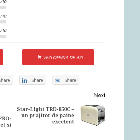
3/10
2/10
3/10
VEZI OFERTA DE AZI
Share
Share
Share
Next
Star-Light TRD-850C –
Next
un prajitor de paine
Previous
PRO-
post:
excelent
post:
et si