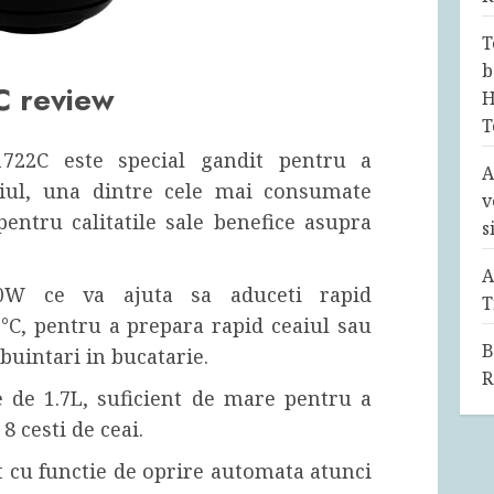
T
b
C review
H
T
-1722C este special gandit pentru a
A
aiul, una dintre cele mai consumate
v
entru calitatile sale benefice asupra
s
A
0W ce va ajuta sa aduceti rapid
T
°C, pentru a prepara rapid ceaiul sau
B
ebuintari in bucatarie.
R
e de 1.7L, suficient de mare pentru a
8 cesti de ceai.
t cu functie de oprire automata atunci