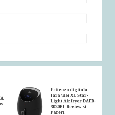
Friteuza digitala
fara ulei XL Star-
MA
Light Airfryer DAFB-
ew
5020BL Review si
Pareri