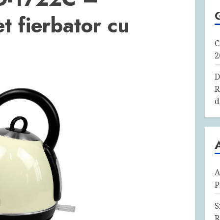
t fierbator cu
C
2
D
R
d
A
P
S
R