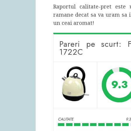
Raportul calitate-pret est
ramane decat sa va uram sa il
un ceai aromat!
Pareri pe scurt: F
1722C
9.3
CALITATE
9.