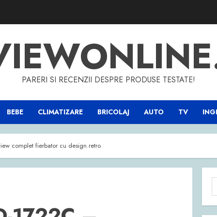
VIEWONLINE
PARERI SI RECENZII DESPRE PRODUSE TESTATE!
BEBE
CLIMATIZARE
BRICOLAJ
AUTO
TV
INGR
iew complet fierbator cu design retro
C
d
RD-1722C –