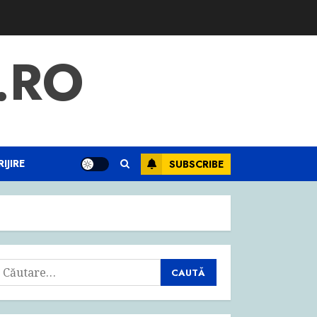
.RO
IJIRE
SUBSCRIBE
aută
upă: