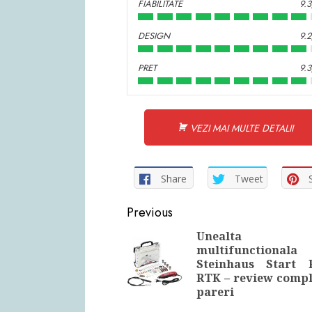
FIABILITATE
9.
DESIGN
9.
PRET
9.
VEZI MAI MULTE DETALII
Share
Tweet
Continue
Previous
Reading
Unealta
multifunctionala
Steinhaus Start 
RTK – review compl
pareri