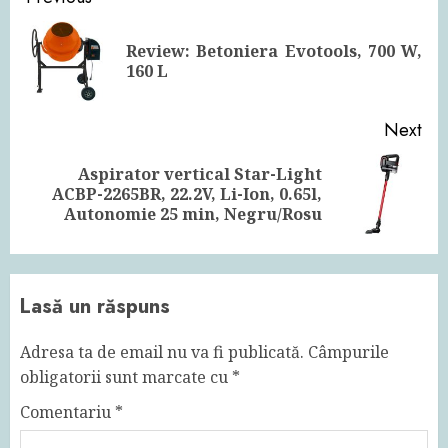
Reading
Review: Betoniera Evotools, 700 W,
Pre
160 L
pos
Next
Aspirator vertical Star-Light
Next
ACBP-2265BR, 22.2V, Li-Ion, 0.65l,
post:
Autonomie 25 min, Negru/Rosu
Lasă un răspuns
Adresa ta de email nu va fi publicată.
Câmpurile
obligatorii sunt marcate cu
*
Comentariu
*