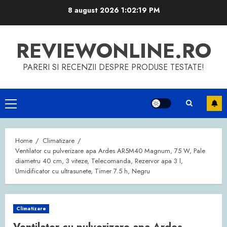
Skip
8 august 2026
1:02:20 PM
to
content
REVIEWONLINE.RO
PARERI SI RECENZII DESPRE PRODUSE TESTATE!
Primary
Menu
Home
Climatizare
Ventilator cu pulverizare apa Ardes AR5M40 Magnum, 75 W, Pale
diametru 40 cm, 3 viteze, Telecomanda, Rezervor apa 3 l,
Umidificator cu ultrasunete, Timer 7.5 h, Negru
Climatizare