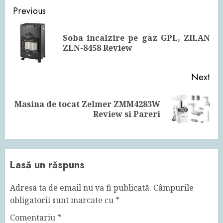
Continue
Previous
Reading
Soba incalzire pe gaz GPL, ZILAN
Pre
ZLN-8458 Review
pos
Next
Masina de tocat Zelmer ZMM4283W
Next
Review si Pareri
post:
Lasă un răspuns
Adresa ta de email nu va fi publicată.
Câmpurile
obligatorii sunt marcate cu
*
Comentariu
*