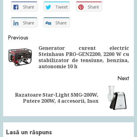
Share
Tweet
Share
Share
Share
Continue
Previous
Reading
Generator curent electric
Steinhaus PRO-GEN2200, 2200 W cu
Pre
stabilizator de tensiune, benzina,
pos
autonomie 10 h
Next
Razatoare Star-Light SMG-200W,
Next
Putere 200W, 4 accesorii, Inox
post:
Lasă un răspuns