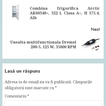
Reading
Combina frigorifica Arctic
Pre
AK60340+, 322 l, Clasa A+, H 175.4,
pos
Alb
Next
Unealta multifunctionala Dremel
Next
200-5, 125 W, 35000 RPM
post:
Lasă un răspuns
Adresa ta de email nu va fi publicată.
Câmpurile
obligatorii sunt marcate cu
*
Comentariu
*