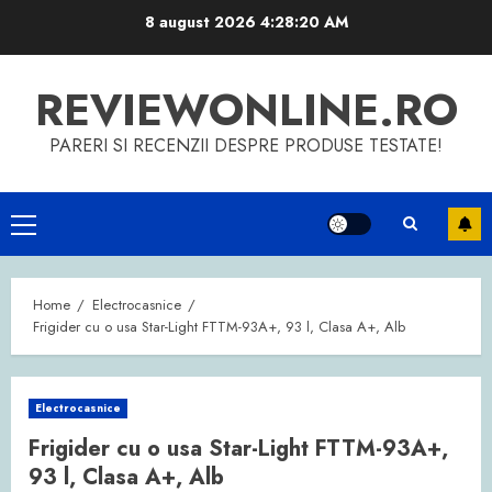
Skip
8 august 2026
4:28:21 AM
to
content
REVIEWONLINE.RO
PARERI SI RECENZII DESPRE PRODUSE TESTATE!
Primary
Menu
Home
Electrocasnice
Frigider cu o usa Star-Light FTTM-93A+, 93 l, Clasa A+, Alb
Electrocasnice
Frigider cu o usa Star-Light FTTM-93A+,
93 l, Clasa A+, Alb