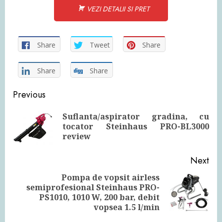
VEZI DETALII SI PRET
Share
Tweet
Share
Share
Share
Continue
Previous
Reading
Suflanta/aspirator gradina, cu
Pre
tocator Steinhaus PRO-BL3000
pos
review
Next
Pompa de vopsit airless
semiprofesional Steinhaus PRO-
Next
PS1010, 1010 W, 200 bar, debit
post:
vopsea 1.5 l/min