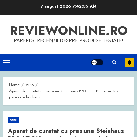
Skip
7 august 2026
7:42:36 AM
to
content
REVIEWONLINE.RO
PARERI SI RECENZII DESPRE PRODUSE TESTATE!
Primary
Menu
Home
Auto
Aparat de curatat cu presiune Steinhaus PRO-HPC18 – review si
pareri de la clienti
Auto
Aparat de curatat cu presiune Steinhaus