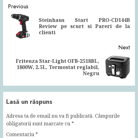
Continue
Previous
Reading
Steinhaus Start PRO-CD144B
Pre
Review pe scurt si Pareri de la
pos
clienti
Next
Friteuza Star-Light OFB-2518BL,
Next
1800W, 2.5L, Termostat reglabil,
post:
Negru
Lasă un răspuns
Adresa ta de email nu va fi publicată.
Câmpurile
obligatorii sunt marcate cu
*
Comentariu
*