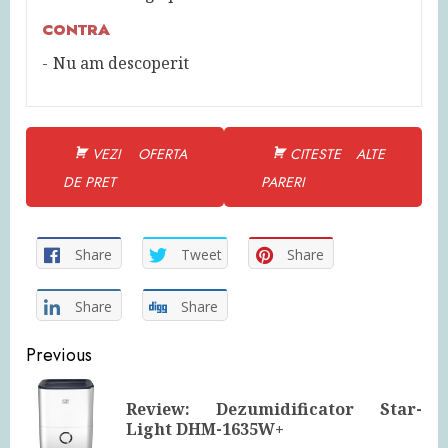
CONTRA
Nu am descoperit
VEZI OFERTA
CITESTE ALTE
DE PRET
PARERI
Share
Tweet
Share
Share
Share
Continue
Previous
Reading
Review: Dezumidificator Star-
Pre
Light DHM-1635W+
pos