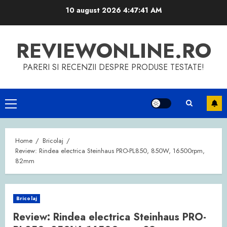
Skip
10 august 2026
4:47:41 AM
to
content
REVIEWONLINE.RO
PARERI SI RECENZII DESPRE PRODUSE TESTATE!
Primary
Menu
Home
Bricolaj
Review: Rindea electrica Steinhaus PRO-PL850, 850W, 16500rpm,
82mm
Bricolaj
Review: Rindea electrica Steinhaus PRO-