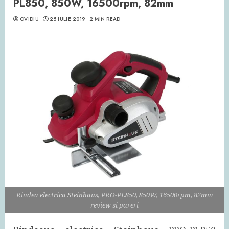
PL850, 850W, 16500rpm, 82mm
OVIDIU
25 IULIE 2019
2 MIN READ
Rindea electrica Steinhaus, PRO-PL850, 850W, 16500rpm, 82mm
review si pareri