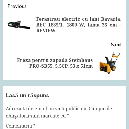
Continue
Previous
Reading
Ferastrau electric cu lant Bavaria,
Pre
BEC 1835/1, 1800 W, lama 35 cm –
pos
REVIEW
Next
Freza pentru zapada Steinhaus
Next
PRO-SB55, 5.5CP, 53 x 51cm
post:
Lasă un răspuns
Adresa ta de email nu va fi publicată.
Câmpurile
obligatorii sunt marcate cu
*
Comentariu
*