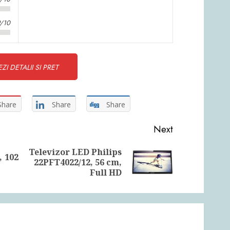
9/10
ZI DETALII SI PRET
Share
Share
Share
Next
Televizor LED Philips
, 102
Previous
Next
22PFT4022/12, 56 cm,
post:
post:
Full HD