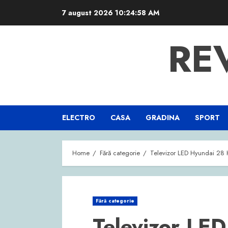
Skip
7 august 2026
10:24:59 AM
to
content
RE
ELECTRO
CASA
GRADINA
SPORT
Home
Fără categorie
Televizor LED Hyundai 28
Fără categorie
Televizor LE