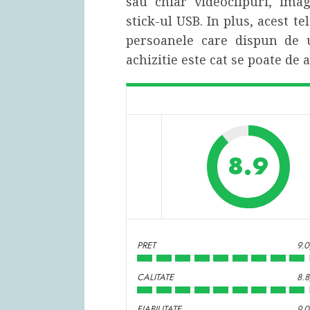
sau chiar videoclipuri, ima
stick-ul USB. In plus, acest te
persoanele care dispun de 
achizitie este cat se poate de a
8.9
PRET
9.
CALITATE
8.
FIABILITATE
9.