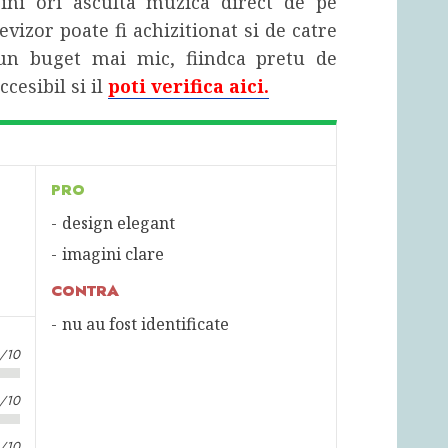
gini ori asculta muzica direct de pe
levizor poate fi achizitionat si de catre
un buget mai mic, fiindca pretu de
ccesibil si il
poti verifica aici.
PRO
design elegant
imagini clare
CONTRA
nu au fost identificate
0/10
8/10
0/10