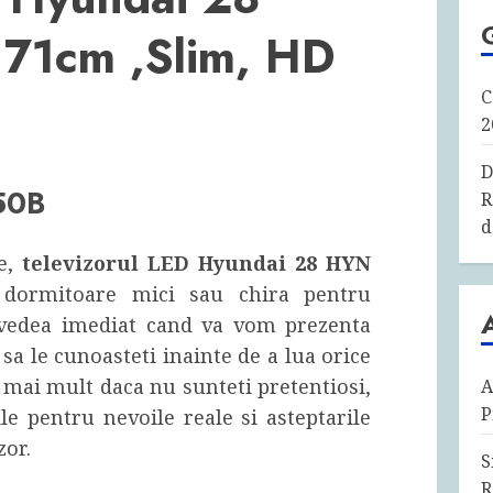
71cm ,Slim, HD
C
2
D
50B
R
d
re,
televizorul LED Hyundai 28 HYN
u dormitoare mici sau chira pentru
ti vedea imediat cand va vom prezenta
 sa le cunoasteti inainte de a lua orice
 mai mult daca nu sunteti pretentiosi,
A
P
ile pentru nevoile reale si asteptarile
zor.
S
R