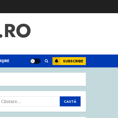
.RO
IJIRE
SUBSCRIBE
aută
upă: