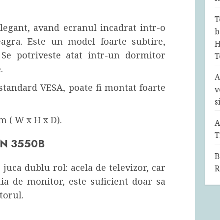
T
legant, avand ecranul incadrat intr-o
b
agra. Este un model foarte subtire,
H
 Se potriveste atat intr-un dormitor
T
.
A
standard VESA, poate fi montat foarte
v
s
m ( W x H x D).
A
T
HYN 3550B
B
 juca dublu rol: acela de televizor, car
R
ia de monitor, este suficient doar sa
torul.