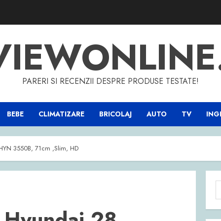
VIEWONLINE
PARERI SI RECENZII DESPRE PRODUSE TESTATE!
BEBE
CLIMATIZARE
BRICOLAJ
AUTO
TV
INGR
 HYN 3550B, 71cm ,Slim, HD
C
d
D Hyundai 28