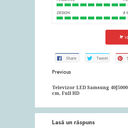
DESIGN
8.
VE
Share
Tweet
Continue
Previous
Reading
Televizor LED Samsung 40J5000
cm, Full HD
Lasă un răspuns