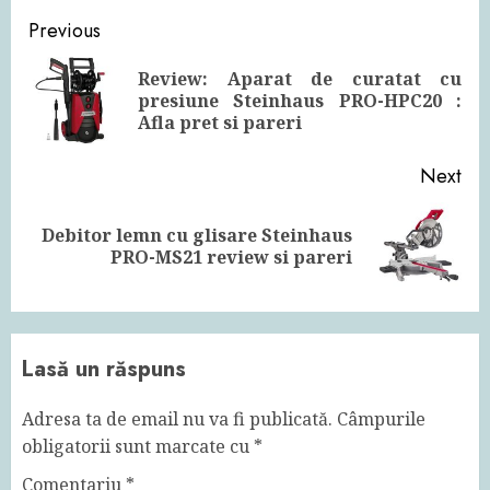
Continue
Previous
Reading
Review: Aparat de curatat cu
Pre
presiune Steinhaus PRO-HPC20 :
pos
Afla pret si pareri
Next
Debitor lemn cu glisare Steinhaus
Next
PRO-MS21 review si pareri
post:
Lasă un răspuns
Adresa ta de email nu va fi publicată.
Câmpurile
obligatorii sunt marcate cu
*
Comentariu
*