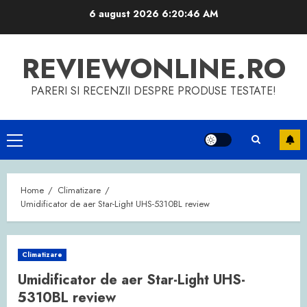
Skip
6 august 2026
6:20:46 AM
to
content
REVIEWONLINE.RO
PARERI SI RECENZII DESPRE PRODUSE TESTATE!
Primary
Menu
Home
Climatizare
Umidificator de aer Star-Light UHS-5310BL review
Climatizare
Umidificator de aer Star-Light UHS-
5310BL review