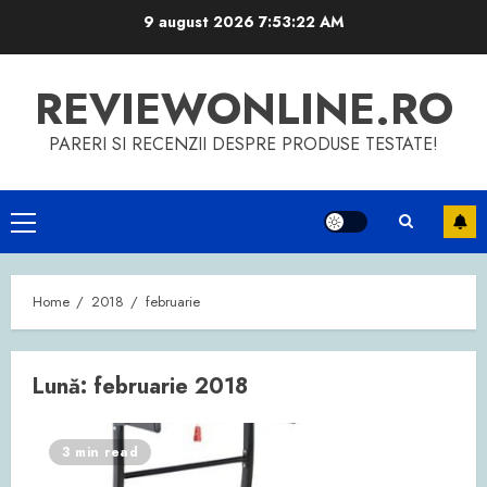
Skip
9 august 2026
7:53:22 AM
to
content
REVIEWONLINE.RO
PARERI SI RECENZII DESPRE PRODUSE TESTATE!
Primary
Menu
Home
2018
februarie
Lună:
februarie 2018
3 min read