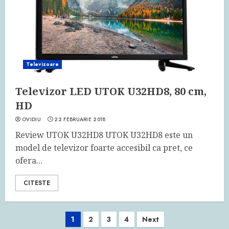
Televizoare
Televizor LED UTOK U32HD8, 80 cm,
HD
OVIDIU
22 FEBRUARIE 2018
Review UTOK U32HD8 UTOK U32HD8 este un
model de televizor foarte accesibil ca pret, ce
ofera...
CITESTE
Navigare
1
2
3
4
Next