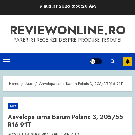
Skip
9 august 2026
5:58:20 AM
to
content
REVIEWONLINE.RO
PARERI SI RECENZII DESPRE PRODUSE TESTATE!
Primary
Menu
Home
Auto
Anvelopa iarna Barum Polaris 3, 205/55 R16 91T
Auto
Anvelopa iarna Barum Polaris 3, 205/55
R16 91T
OVIDIU
10 NOIEMBRIE 2017
1 MIN READ