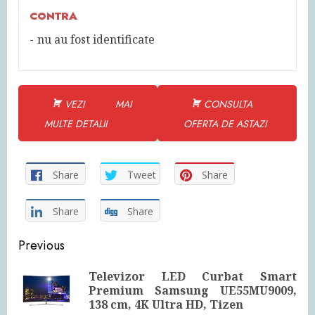
CONTRA
nu au fost identificate
VEZI MAI
CONSULTA
MULTE DETALII
OFERTA DE ASTAZI
Share
Tweet
Share
Share
Share
Continue
Previous
Reading
Televizor LED Curbat Smart
Pre
Premium Samsung UE55MU9009,
pos
138 cm, 4K Ultra HD, Tizen