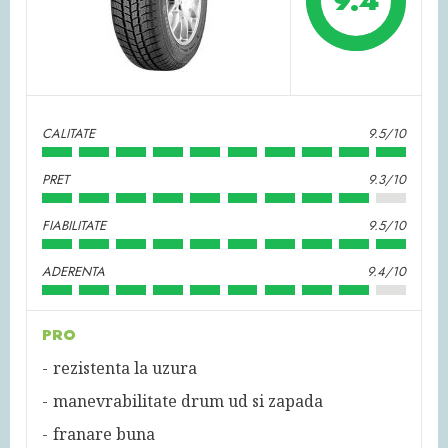
9.4
CALITATE
9.5/10
PRET
9.3/10
FIABILITATE
9.5/10
ADERENTA
9.4/10
PRO
rezistenta la uzura
manevrabilitate drum ud si zapada
franare buna