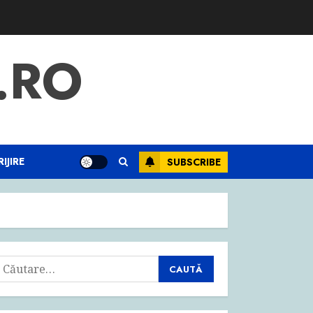
.RO
IJIRE
SUBSCRIBE
aută
upă: