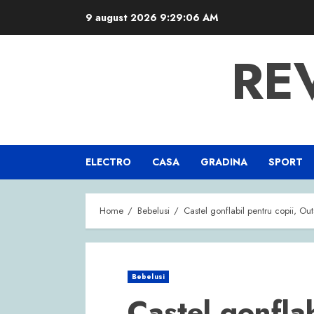
Skip
9 august 2026
9:29:06 AM
to
content
RE
ELECTRO
CASA
GRADINA
SPORT
Home
Bebelusi
Castel gonflabil pentru copii, O
Bebelusi
Castel gonflab