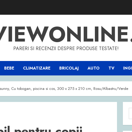
VIEWONLINE
PARERI SI RECENZII DESPRE PRODUSE TESTATE!
BEBE
CLIMATIZARE
BRICOLAJ
AUTO
TV
INGR
utsunny, Cu tobogan, piscina si cos, 300 x 275 x 210 cm, Rosu/Albastru/Verde
C
d
il pentru copii,