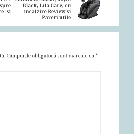
espre
Black, Lila Care, cu
Previous
Next
re si
incalzire Review si
post:
post:
Pareri utile
tă.
Câmpurile obligatorii sunt marcate cu
*