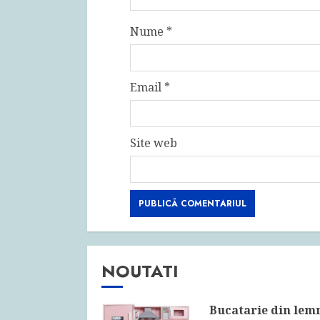
Nume
*
Email
*
Site web
NOUTATI
Bucatarie din lem