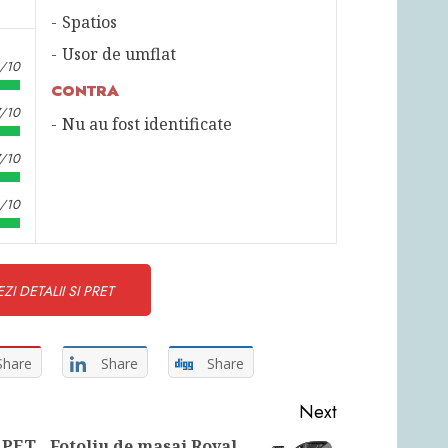
Spatios
Usor de umflat
6/10
CONTRA
7/10
Nu au fost identificate
7/10
8/10
ZI DETALII SI PRET
Share
Share
Share
Next
PET
Fotoliu de masaj Royal