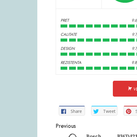
PRET
9.
CALITATE
9.
DESIGN
9.
REZISTENTA
9.
VE
Share
Tweet
Continue
Previous
Bosch BWD421