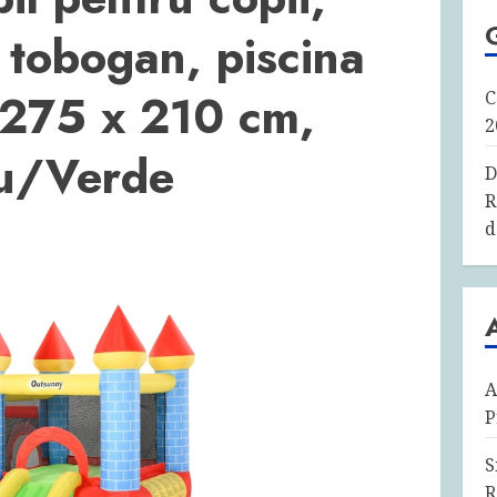
 tobogan, piscina
 275 x 210 cm,
C
2
ru/Verde
D
R
d
A
P
S
R