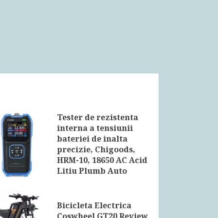
Tester de rezistenta
interna a tensiunii
bateriei de inalta
precizie, Chigoods,
HRM-10, 18650 AC Acid
Litiu Plumb Auto
Tester de
condensatori Review
si Pareri
Bicicleta Electrica
Coswheel GT20 Review
24 IUNIE 2026