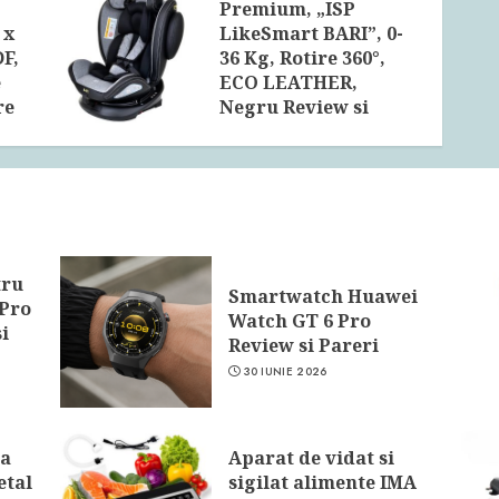
Premium, „ISP
 x
LikeSmart BARI”, 0-
F,
36 Kg, Rotire 360°,
e
ECO LEATHER,
re
Negru Review si
Pareri
16 AUGUST 2023
tru
Smartwatch Huawei
 Pro
Watch GT 6 Pro
i
Review si Pareri
30 IUNIE 2026
pa
Aparat de vidat si
etal
sigilat alimente IMA