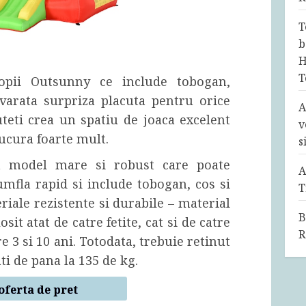
T
b
H
T
copii Outsunny ce include tobogan,
evarata surpriza placuta pentru orice
A
uteti crea un spatiu de joaca excelent
v
ucura foarte mult.
s
n model mare si robust care poate
A
 umfla rapid si include tobogan, cos si
T
eriale rezistente si durabile – material
B
osit atat de catre fetite, cat si de catre
R
e 3 si 10 ani. Totodata, trebuie retinut
ti de pana la 135 de kg.
oferta de pret