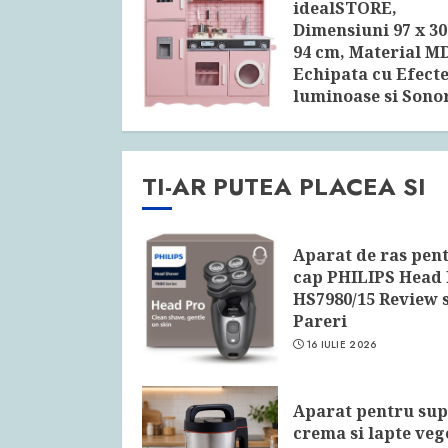
idealSTORE,
Dimensiuni 97 x 30
94 cm, Material MD
Echipata cu Efect
luminoase si Sono
Review si Pareri
27 OCTOMBRIE 2023
TI-AR PUTEA PLACEA SI
Aparat de ras pen
cap PHILIPS Head
HS7980/15 Review s
Pareri
16 IULIE 2026
Aparat pentru su
crema si lapte veg