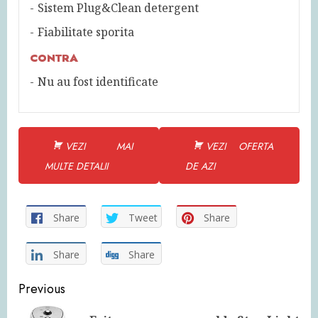
Sistem Plug&Clean detergent
Fiabilitate sporita
CONTRA
Nu au fost identificate
VEZI MAI
VEZI OFERTA
MULTE DETALII
DE AZI
Share
Tweet
Share
Share
Share
Continue
Previous
Reading