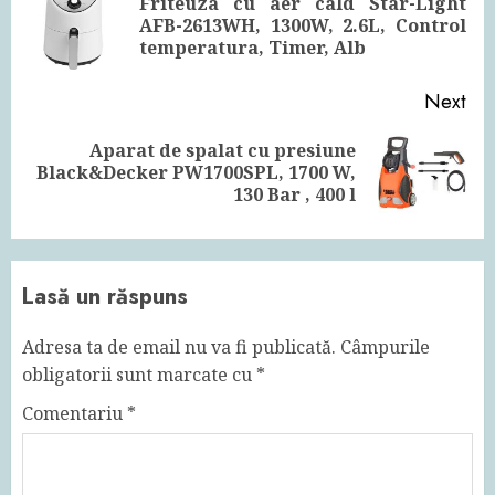
Friteuza cu aer cald Star-Light
Pre
AFB-2613WH, 1300W, 2.6L, Control
pos
temperatura, Timer, Alb
Next
Aparat de spalat cu presiune
Next
Black&Decker PW1700SPL, 1700 W,
post:
130 Bar , 400 l
Lasă un răspuns
Adresa ta de email nu va fi publicată.
Câmpurile
obligatorii sunt marcate cu
*
Comentariu
*