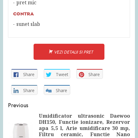
pret mic
CONTRA
sunet slab
VEZI DETALII SI PRET
Share
Tweet
Share
Share
Share
Continue
Previous
Reading
Umidificator ultrasonic Daewoo
DH150, Functie ionizare, Rezervor
apa 5,5 l, Arie umidificare 30 mp,
Pre
Filtru ceramic, Functie Nano