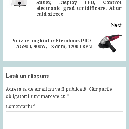
pos
Silver, Display LED, Control
electronic grad umidificare, Abur
cald si rece
Next
Polizor unghiular Steinhaus PRO-
Next
AG900, 900W, 125mm, 12000 RPM
post:
Lasă un răspuns
Adresa ta de email nu va fi publicată.
Câmpurile
obligatorii sunt marcate cu
*
Comentariu
*