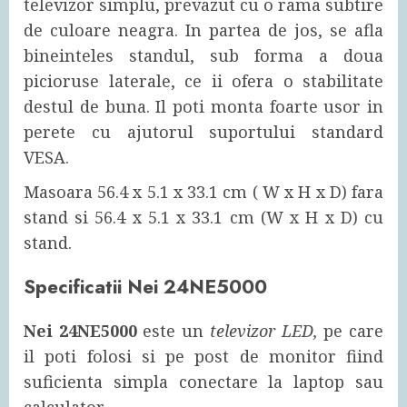
televizor simplu, prevazut cu o rama subtire
de culoare neagra. In partea de jos, se afla
bineinteles standul, sub forma a doua
picioruse laterale, ce ii ofera o stabilitate
destul de buna. Il poti monta foarte usor in
perete cu ajutorul suportului standard
VESA.
Masoara 56.4 x 5.1 x 33.1 cm ( W x H x D) fara
stand si 56.4 x 5.1 x 33.1 cm (W x H x D) cu
stand.
Specificatii Nei 24NE5000
Nei 24NE5000
este un
televizor LED,
pe care
il poti folosi si pe post de monitor fiind
suficienta simpla conectare la laptop sau