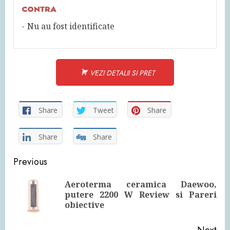
CONTRA
Nu au fost identificate
VEZI DETALII SI PRET
Share
Tweet
Share
Share
Share
Continue
Previous
Reading
Aeroterma ceramica Daewoo,
Pre
putere 2200 W Review si Pareri
pos
obiective