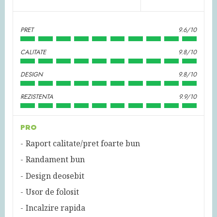
PRET
9.6/10
CALITATE
9.8/10
DESIGN
9.8/10
REZISTENTA
9.9/10
PRO
Raport calitate/pret foarte bun
Randament bun
Design deosebit
Usor de folosit
Incalzire rapida