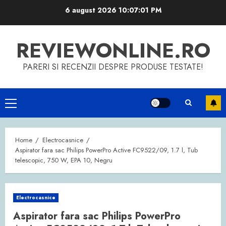
Skip
6 august 2026
10:07:02 PM
to
content
REVIEWONLINE.RO
PARERI SI RECENZII DESPRE PRODUSE TESTATE!
Primary
Menu
Home
Electrocasnice
Aspirator fara sac Philips PowerPro Active FC9522/09, 1.7 l, Tub
telescopic, 750 W, EPA 10, Negru
Electrocasnice
Aspirator fara sac Philips PowerPro