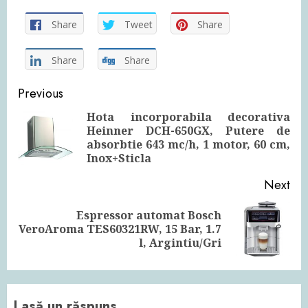
Share
Tweet
Share
Share
Share
Continue
Previous
Reading
Hota incorporabila decorativa
Heinner DCH-650GX, Putere de
Pre
absorbtie 643 mc/h, 1 motor, 60 cm,
pos
Inox+Sticla
Next
Espressor automat Bosch
Next
VeroAroma TES60321RW, 15 Bar, 1.7
post:
l, Argintiu/Gri
Lasă un răspuns