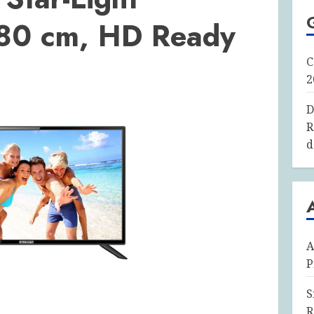
0 cm, HD Ready
C
2
D
R
d
A
P
S
R