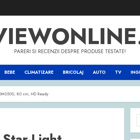
VIEWONLINE
PARERI SI RECENZII DESPRE PRODUSE TESTATE!
BEBE
CLIMATIZARE
BRICOLAJ
AUTO
TV
INGR
 32DM3500, 80 cm, HD Ready
C
d
 Star-Light