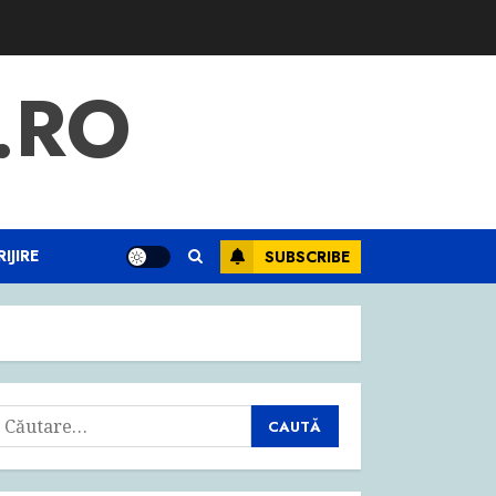
.RO
IJIRE
SUBSCRIBE
aută
upă: