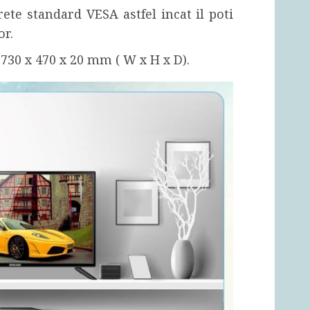
ete standard VESA astfel incat il poti
or.
730 x 470 x 20 mm ( W x H x D).