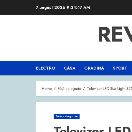
Skip
7 august 2026
9:34:48 AM
to
content
RE
ELECTRO
CASA
GRADINA
SPORT
Home
Fără categorie
Televizor LED Star-Light
Fără categorie
Televizor LED