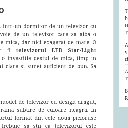
0
T
b
H
 intr-un dormitor de un televizor cu
T
voie de un televizor care sa aiba o
rte mica, dar nici exagerat de mare. O
A
ar fi
televizorul LED Star-Light
v
 o investitie destul de mica, timp in
s
i clare si sunet suficient de bun. Sa
A
T
B
R
model de televizor cu design dragut,
 rama subtire de culoare neagra. In
ortul format din cele doua picioruse
 trebuie sa stii ca televizorul este