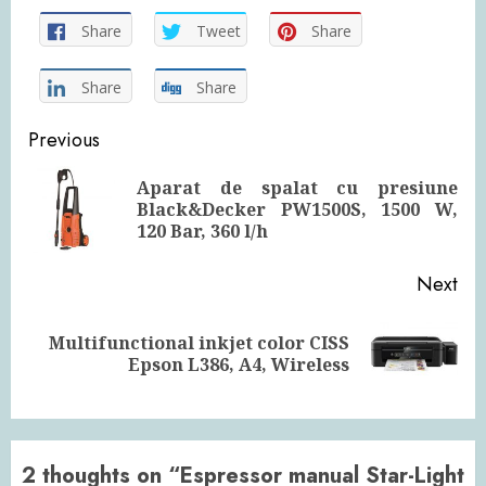
Share
Tweet
Share
Share
Share
Continue
Previous
Reading
Aparat de spalat cu presiune
Pre
Black&Decker PW1500S, 1500 W,
pos
120 Bar, 360 l/h
Next
Multifunctional inkjet color CISS
Next
Epson L386, A4, Wireless
post:
2 thoughts on “
Espressor manual Star-Light