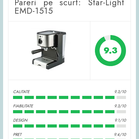
Pareri pe scurt: Star-Light
EMD-1515
9.3
CALITATE
9.3/10
FIABILITATE
9.3/10
DESIGN
9.1/10
PRET
9.4/10