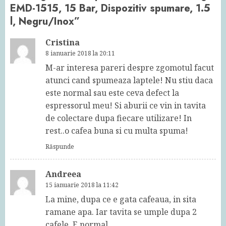
EMD-1515, 15 Bar, Dispozitiv spumare, 1.5
l, Negru/Inox
”
Cristina
8 ianuarie 2018 la 20:11
M-ar interesa pareri despre zgomotul facut
atunci cand spumeaza laptele! Nu stiu daca
este normal sau este ceva defect la
espressorul meu! Si aburii ce vin in tavita
de colectare dupa fiecare utilizare! In
rest..o cafea buna si cu multa spuma!
Răspunde
Andreea
15 ianuarie 2018 la 11:42
La mine, dupa ce e gata cafeaua, in sita
ramane apa. Iar tavita se umple dupa 2
cafele. E normal