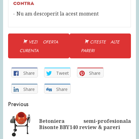
CONTRA
Nu am descoperit la acest moment
VEZI OFERTA
CITESTE ALTE
CURENTA
PARERI
Share
Tweet
Share
Share
Share
Continue
Previous
Reading
Betoniera semi-profesionala
Pre
Bisonte BBY140 review & pareri
pos