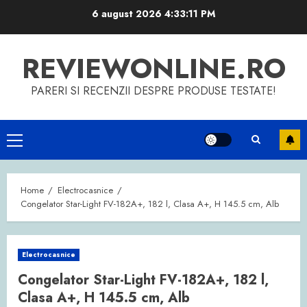
Skip
6 august 2026
4:33:12 PM
to
content
REVIEWONLINE.RO
PARERI SI RECENZII DESPRE PRODUSE TESTATE!
Primary
Menu
Home
Electrocasnice
Congelator Star-Light FV-182A+, 182 l, Clasa A+, H 145.5 cm, Alb
Electrocasnice
Congelator Star-Light FV-182A+, 182 l,
Clasa A+, H 145.5 cm, Alb