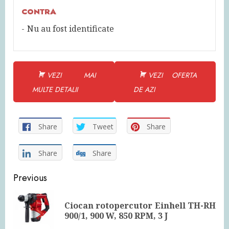
CONTRA
Nu au fost identificate
VEZI MAI
VEZI OFERTA
MULTE DETALII
DE AZI
Share
Tweet
Share
Share
Share
Continue
Previous
Reading
Ciocan rotopercutor Einhell TH-RH
Pre
900/1, 900 W, 850 RPM, 3 J
pos