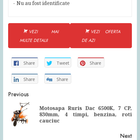
Nu au fost identificate
VEZI MAI
VEZI OFERTA
MULTE DETALII
DE AZI
Share
Tweet
Share
Share
Share
Continue
Previous
Reading
Motosapa Ruris Dac 6500K, 7 CP,
Pre
830mm, 4 timpi, benzina, roti
pos
cauciuc
Next