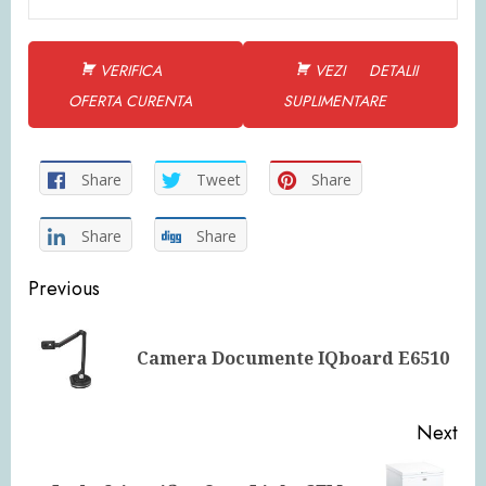
VERIFICA
VEZI DETALII
OFERTA CURENTA
SUPLIMENTARE
Share
Tweet
Share
Share
Share
Continue
Previous
Reading
Pre
Camera Documente IQboard E6510
pos
Next