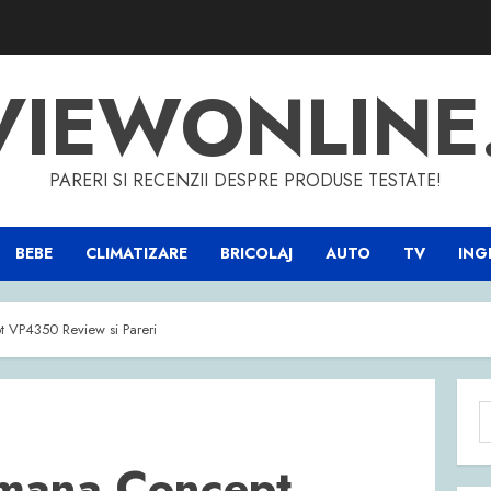
VIEWONLINE
PARERI SI RECENZII DESPRE PRODUSE TESTATE!
BEBE
CLIMATIZARE
BRICOLAJ
AUTO
TV
INGR
 VP4350 Review si Pareri
C
d
 mana Concept