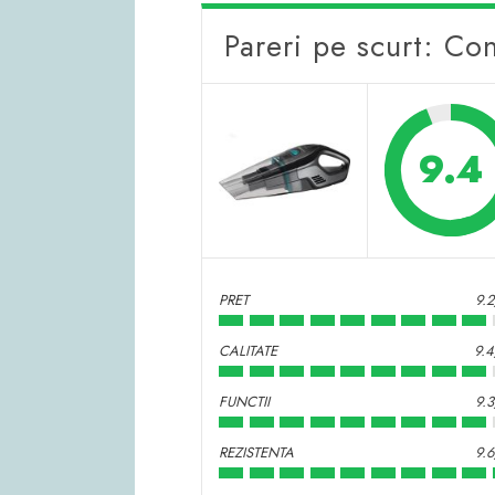
Pareri pe scurt: C
9.4
PRET
9.
CALITATE
9.
FUNCTII
9.
REZISTENTA
9.