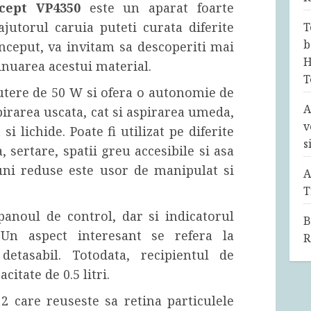
ncept VP4350
este un aparat foarte
ajutorul caruia puteti curata diferite
T
b
nceput, va invitam sa descoperiti mai
H
inuarea acestui material.
T
utere de 50 W si ofera o autonomie de
A
pirarea uscata, cat si aspirarea umeda,
v
si lichide. Poate fi utilizat pe diferite
s
, sertare, spatii greu accesibile si asa
ni reduse este usor de manipulat si
A
T
panoul de control, dar si indicatorul
B
 Un aspect interesant se refera la
R
tasabil. Totodata, recipientul de
itate de 0.5 litri.
2 care reuseste sa retina particulele