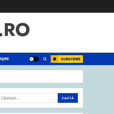
.RO
IJIRE
SUBSCRIBE
aută
upă: