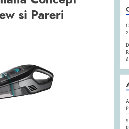
w si Pareri
C
2
D
R
d
A
P
S
R