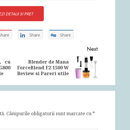
ZI DETALII SI PRET
Share
Share
Share
Next
, cu
Blender de Mana
Previous
Next
G800
ForceBlend F2 1500 W
post:
post:
le
Review si Pareri utile
tă.
Câmpurile obligatorii sunt marcate cu
*