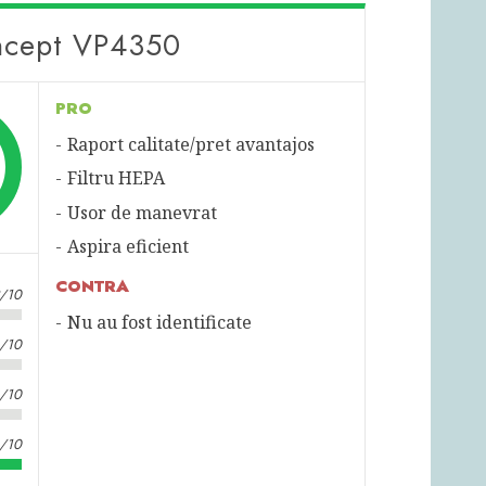
oncept VP4350
PRO
Raport calitate/pret avantajos
Filtru HEPA
Usor de manevrat
Aspira eficient
CONTRA
2/10
Nu au fost identificate
4/10
3/10
6/10