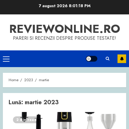
Skip
7 august 2026
8:01:18 PM
to
content
REVIEWONLINE.RO
PARERI SI RECENZII DESPRE PRODUSE TESTATE!
Primary
Menu
Home
2023
martie
Lună:
martie 2023
2 min read