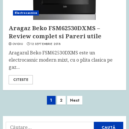
Electrocasnice
Aragaz Beko FSM62530DXMS –
Review complet si Pareri utile
OVIDIU
12 SEPTEMBRIE 2018
Aragazul Beko FSM62530DXMS este un
electrocasnic modern mixt, cu o plita clasica pe
gaz...
CITESTE
Navigare
1
2
Next
în
articole
Caută