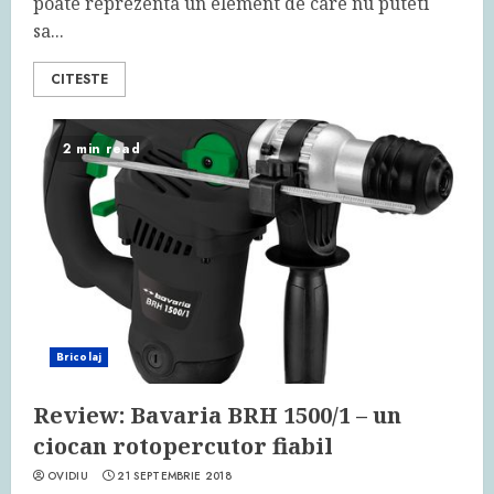
poate reprezenta un element de care nu puteti
sa...
CITESTE
2 min read
Bricolaj
Review: Bavaria BRH 1500/1 – un
ciocan rotopercutor fiabil
OVIDIU
21 SEPTEMBRIE 2018