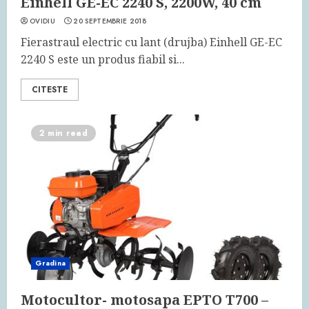
Einhell GE-EC 2240 S, 2200W, 40 cm
OVIDIU
20 SEPTEMBRIE 2018
Fierastraul electric cu lant (drujba) Einhell GE-EC
2240 S este un produs fiabil si...
CITESTE
2 min read
Gradina
Motocultor- motosapa EPTO T700 –