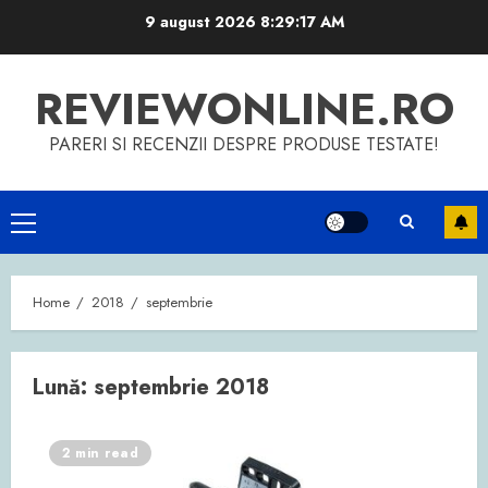
Skip
9 august 2026
8:29:17 AM
to
content
REVIEWONLINE.RO
PARERI SI RECENZII DESPRE PRODUSE TESTATE!
Primary
Menu
Home
2018
septembrie
Lună:
septembrie 2018
2 min read